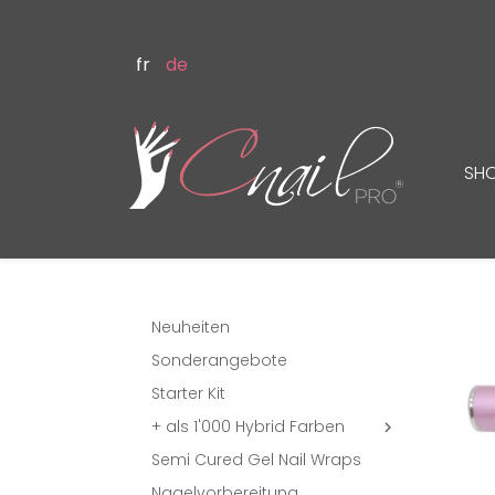
fr
de
SH
Neuheiten
Sonderangebote
Starter Kit
+ als 1'000 Hybrid Farben

Semi Cured Gel Nail Wraps
Nagelvorbereitung