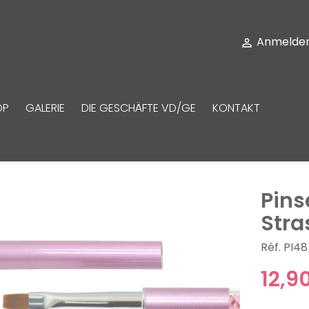
Anmelde

OP
GALERIE
DIE GESCHÄFTE VD/GE
KONTAKT
Pins
Stra
Réf. PI48
12,9