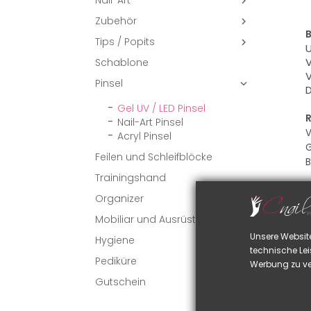
Nail-Art

Zubehör

B
Tips / Popits

U
V
Schablone
V
Pinsel

D
Gel UV / LED Pinsel
R
Nail-Art Pinsel
V
Acryl Pinsel
G
Feilen und Schleifblöcke
B
Trainingshand
Organizer
VI
Mobiliar und Ausrüstung
Unsere Websit
Hygiene
technische Lei
Pediküre
Werbung zu ve
Gutschein