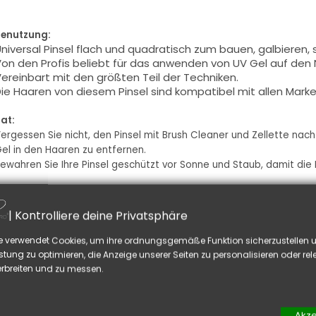
enutzung:
niversal
Pinsel
flach und
quadratisch
zum bauen
,
galbieren
,
on den Profis beliebt
für das anwenden von
UV Gel
auf den 
ereinbart mit den
größten Teil der
Techniken
.
ie Haaren von
diesem Pinsel
sind kompatibel
mit allen Mark
at:
ergessen Sie nicht
, den
Pinsel mit
Brush Cleaner
und Zellette
nach
el
in den Haaren
zu entfernen.
ewahren Sie Ihre
Pinsel
geschützt vor
Sonne und Staub
, damit die
ELLEICHT GEFÄLLT IHNEN AUCH
| Kontrolliere deine Privatsphäre
e verwendet Cookies, um ihre ordnungsgemäße Funktion sicherzustellen u
stung zu optimieren, die Anzeige unserer Seiten zu personalisieren oder re
rbreiten und zu messen.
Akze