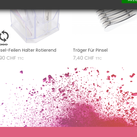
nsel-Feilen Halter Rotierend
Träger Für Pinsel
Preis
Preis
,90 CHF
7,40 CHF
TTC
TTC