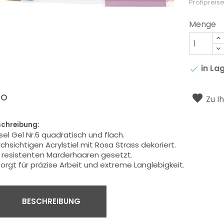
Profipreise
Menge
in La

Zu I
schreibung:
sel Gel Nr.6
quadratisch und
flach.
chsichtigen Acrylstiel mit Rosa Strass dekoriert.
t
resistenten
Marderhaaren
gesetzt
.
sorgt für
präzise Arbeit
und extreme Langlebigkeit.
BESCHREIBUNG