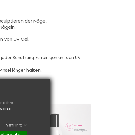
sculptieren
der Nägel
.
Nägeln
.
en von
UV Gel
.
 jeder Benutzung zu reinigen um
den
UV
halten.
Pinsel
länger
nd ihre
levante
Mehr Info
ptiere alle