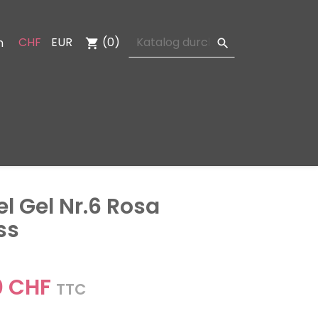
CHF
EUR
(0)
n
shopping_cart

el Gel Nr.6 Rosa
ss
0 CHF
TTC