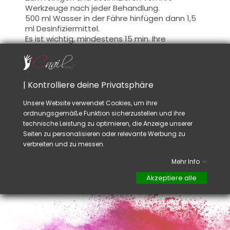
Werkzeuge
nach jeder Behandlung
.
500 ml Wasser
in der Fähre
hinfügen dann
1,5
ml
Desinfiziermittel
.
Es ist wichtig
,
mindestens 15
min.
Ihre
Instrumente
einweichen
damit diese
vollständig desinfiziert werden
.
Rat:
| Kontrolliere deine Privatsphäre
Wesentlich für
eine saubere
und hygienische
Arbeit.
Unsere Website verwendet Cookies, um ihre
Wasser der Fähre alle 15 Tage ändern. Keine
ordnungsgemäße Funktion sicherzustellen und ihre
Feilen, Schwamm-Feile, Bürsten, Schleifkörper
technische Leistung zu optimieren, die Anzeige unserer
für Schleifmaschine... tauchen. Das sind
Seiten zu personalisieren oder relevante Werbung zu
Produkte für
einmalige Gebrauch
oder in einer
verbreiten und zu messen.
VIP Box für jede Kundin zu bewahren.
Mehr Info
Akzeptiere alle