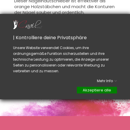
Dieser Nagelhautschieber
ist effektiver als
orange Holzstäbchen
und macht
die Konturen
der
Nägel
sauber und ordentlich.
Rat:
Finger in der Manikürschale durchnässen mit
der Mischung Ihrer Auswahl um die Nagelhäute
| Kontrolliere deine Privatsphäre
weich machen oder den Nagelhaut weicher
anwenden bevor die Nagelhäute abzustoßen,
Unsere Website verwendet Cookies, um ihre
um zu vermeiden, die Haut zu verletzen.
ordnungsgemäße Funktion sicherzustellen und ihre
Dieses Produkt muss
nach jedem Gebrauch
technische Leistung zu optimieren, die Anzeige unserer
desinfiziert werden.
Seiten zu personalisieren oder relevante Werbung zu
verbreiten und zu messen.
Mehr Info
Akzeptiere alle