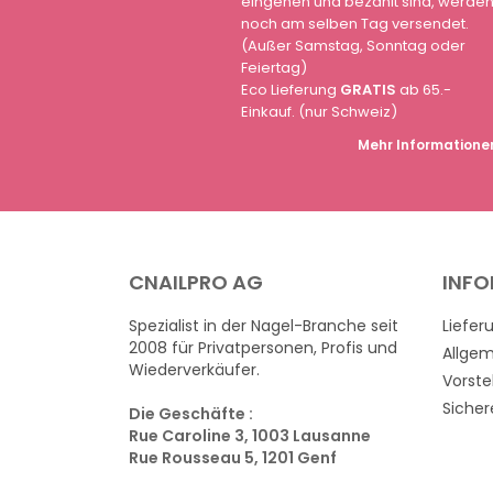
eingehen und bezahlt sind, werde
noch am selben Tag versendet.
(Außer Samstag, Sonntag oder
Feiertag)
Eco Lieferung
GRATIS
ab 65.-
Einkauf. (nur Schweiz)
Mehr Informatione
CNAILPRO AG
INF
Spezialist in der Nagel-Branche seit
Liefer
2008 für Privatpersonen, Profis und
Allge
Wiederverkäufer.
Vorste
Sicher
Die Geschäfte :
Rue Caroline 3, 1003 Lausanne
Rue Rousseau 5, 1201 Genf