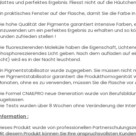
lattes und perfektes Ergebnis. Fliesst nicht auf die Häutchen 
in praktisches Fenster auf der Flasche, damit Sie die Farbe i
ie hohe Qualität der Pigmente garantiert intensive Farben, e
nzuwenden um ein perfektes Ergebnis zu erhalten und so kö
unden zufrieden stellen !
ie fluoreszierenden Moleküle haben die Eigenschaft, Lichten
hosphoreszierendes Licht geben. Nach dem aufladen auf ein 
icht) wird es in der Nacht leuchtend.
in Pigmentstabilisator wurde zugegeben. Sie müssen nicht m
er Pigmentstabilisator garantiert die Produkthomogenität
onaten, ohne es zu verwenden, müssen Sie die Flasche vor
ie Formel CNAILPRO neue Generation wurde von Berufsbildu
ugelassen.
ie Tests wurden über 8 Wochen ohne Veränderung der Intens
nformation :
ieses Produkt wurde von professionellen Partnerschulungsz
it diesem Produkt können Sie Ihre anspruchsvollsten Kunden 