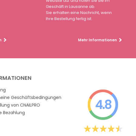
n
Website auf und holen Sie sie im
Geschäft in Lausanne ab.
Sie erhalten eine Nachricht, wenn
Ihre Bestellung fertig ist.
n
Mehr Informationen
ORMATIONEN
ung
meine Geschäftsbedingungen
4.8
llung von CNAILPRO
e Bezahlung