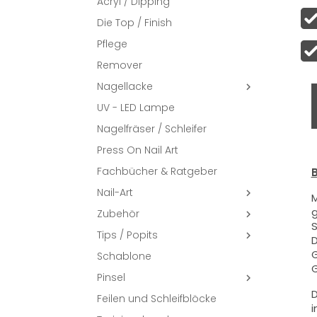
Acryl / Dipping
Die Top / Finish
Pflege
Remover
Nagellacke

UV - LED Lampe
Nagelfräser / Schleifer
Press On Nail Art
Fachbücher & Ratgeber
B
Nail-Art

M
g
Zubehör

S
Tips / Popits

D
G
Schablone
G
Pinsel

D
Feilen und Schleifblöcke
i