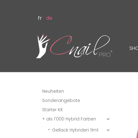
fr
de
SH
Neuheiten
Sonderangebote
Starter Kit
+ als 1'000 Hybrid Farben

Gellack Hybriden 11ml
