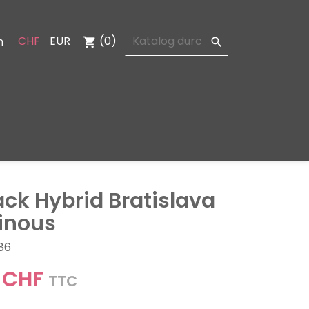
CHF
EUR
(0)
n
shopping_cart

ack Hybrid Bratislava
inous
186
 CHF
TTC