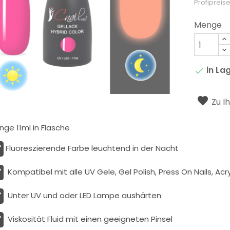
Profipreise
Menge
in La

Zu I
ge 11ml in Flasche
Fluoreszierende Farbe leuchtend in der Nacht
Kompatibel mit alle UV Gele, Gel Polish, Press On Nails, Acry
Unter UV und oder LED Lampe aushärten
Viskosität
Fluid
mit einen geeigneten Pinsel