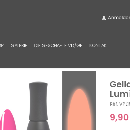
Anmelde

OP
GALERIE
DIE GESCHÄFTE VD/GE
KONTAKT
Gell
Lum
Réf. VPL
9,90