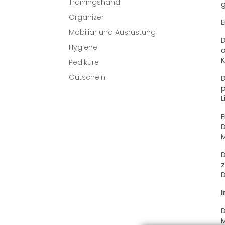
Trainingshand
g
Organizer
E
Mobiliar und Ausrüstung
D
Hygiene
a
K
Pediküre
Gutschein
D
p
L
E
D
M
D
z
D
I
D
M