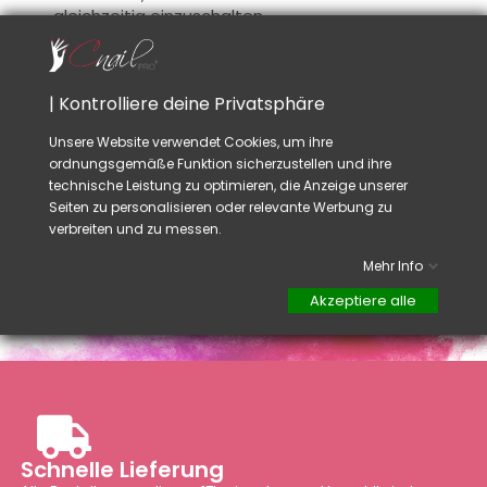
gleichzeitig einzuschalten
.
Geprüft und
garantiert
CNAILPRO
!
Pflegeleicht
, nur
den Staub aus dem
Filter
leeren
!
| Kontrolliere deine Privatsphäre
Rat :
Unsere Website verwendet Cookies, um ihre
Saugen Sie
die Innenseite
des Filters
es
wird
ordnungsgemäße Funktion sicherzustellen und ihre
Ihnen helfen beim
pflegen.
technische Leistung zu optimieren, die Anzeige unserer
Seiten zu personalisieren oder relevante Werbung zu
verbreiten und zu messen.
Mehr Info
Akzeptiere alle
Schnelle Lieferung