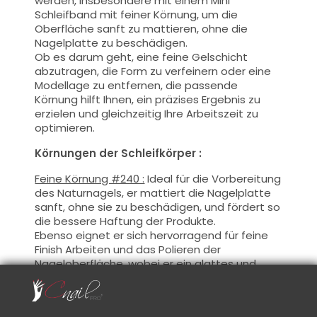
werden, insbesondere mit einem Mini
Schleifband mit feiner Körnung, um die
Oberfläche sanft zu mattieren, ohne die
Nagelplatte zu beschädigen.
Ob es darum geht, eine feine Gelschicht
abzutragen, die Form zu verfeinern oder eine
Modellage zu entfernen, die passende
Körnung hilft Ihnen, ein präzises Ergebnis zu
erzielen und gleichzeitig Ihre Arbeitszeit zu
optimieren.
Körnungen der Schleifkörper :
Feine Körnung #240 :
Ideal für die Vorbereitung
des Naturnagels, er mattiert die Nagelplatte
sanft, ohne sie zu beschädigen, und fördert so
die bessere Haftung der Produkte.
Ebenso eignet er sich hervorragend für feine
Finish Arbeiten und das Polieren der
Nageloberfläche, wobei er ein glattes und
gleichmäßiges Ergebnis liefert, ohne die
Struktur der Modellage zu verändern.