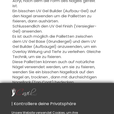
Acryl, nach dem die Form des Nagels gefeilt
ist.
Ein bisschen UV Gel Builder (Aufbau-Gel) auf
den Nagel anwenden um die Pailletten zu
fixieren, dann aushärten.
Schlussendlich den UV Gel Finish (Versiegler-
Gel) anwenden.
Es ist auch möglich die Pailletten zwischen
dem UV Gel Base (Grundiergel) und dem UV
Gel Builder (Aufbaugel) anzuwenden,
um ein
Overlay
Wirkung
und
Tiefe zu verleihen.
Gleiche
Technik, um
sie zu fixieren.
Diese
Pailletten
können auch auf
natürliche
Nägel
verwendet werden,
um sie zu fixieren
,
wenden Sie ein bisschen Nagellack auf
den
Nagel an
, trocknen ,
dann mit durchsichtigen
Nagellack (Top Coat) bedecken
.
Rat:
Wenn Sie
die Technik
vor
dem UV Gel
Finish
aussuchen,
einmal
die Pailletten
auf der
| Kontrolliere deine Privatsphäre
Aufbau Form fixiert, feilen
Sie die
Pailletten
die
darüber hinaus schauen.
Dies sorgt für eine
Unsere Website verwendet Cookies, um ihre