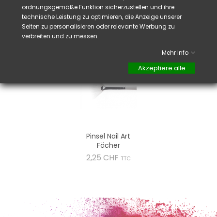
glatte und
makellose beendung.
ordnungsgemäße Funktion sicherzustellen und ihre
technische Leistung zu optimieren, die Anzeige unserer
Seiten zu personalisieren oder relevante Werbung zu
verbreiten und zu messen.
VIELLEICHT GEFÄLLT IHNEN AUCH
Mehr Info
Akzeptiere alle
Pinsel Nail Art
Fächer
Preis
2,25 CHF
TTC