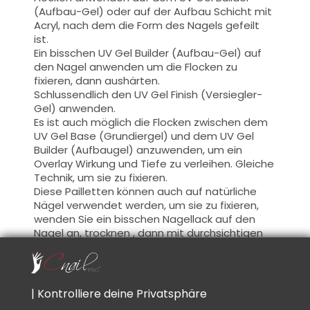
(Aufbau-Gel) oder auf der Aufbau Schicht mit
Acryl, nach dem die Form des Nagels gefeilt
ist.
Ein bisschen UV Gel Builder (Aufbau-Gel) auf
den Nagel anwenden um die Flocken zu
fixieren, dann aushärten.
Schlussendlich den UV Gel Finish (Versiegler-
Gel) anwenden.
Es ist auch möglich die Flocken zwischen dem
UV Gel Base (Grundiergel) und dem UV Gel
Builder (Aufbaugel) anzuwenden,
um ein
Overlay
Wirkung
und
Tiefe zu verleihen.
Gleiche
Technik, um
sie zu fixieren.
Diese
Pailletten
können auch auf
natürliche
Nägel
verwendet werden,
um sie zu fixieren
,
wenden Sie ein bisschen Nagellack auf
den
Nagel an
, trocknen ,
dann mit durchsichtigen
Nagellack (Top Coat) bedecken
.
Rat:
Wenn Sie
die Technik
vor
dem UV Gel
Finish
| Kontrolliere deine Privatsphäre
aussuchen,
einmal
die Pailletten
auf der