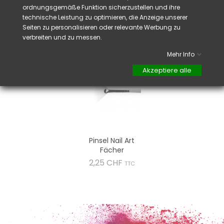
glatte und
makellose beendung.
ordnungsgemäße Funktion sicherzustellen und ihre
technische Leistung zu optimieren, die Anzeige unserer
Seiten zu personalisieren oder relevante Werbung zu
verbreiten und zu messen.
VIELLEICHT GEFÄLLT IHNEN AUCH
Mehr Info
Akzeptiere alle
Pinsel Nail Art
Fächer
Preis
2,25 CHF
TTC