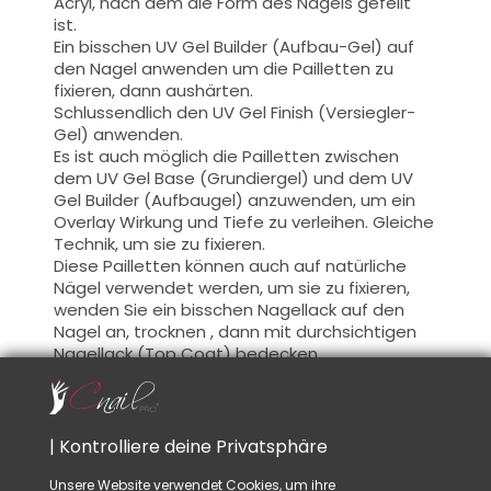
Acryl, nach dem die Form des Nagels gefeilt
ist.
Ein bisschen UV Gel Builder (Aufbau-Gel) auf
den Nagel anwenden um die Pailletten zu
fixieren, dann aushärten.
Schlussendlich den UV Gel Finish (Versiegler-
Gel) anwenden.
Es ist auch möglich die Pailletten zwischen
dem UV Gel Base (Grundiergel) und dem UV
Gel Builder (Aufbaugel) anzuwenden,
um ein
Overlay
Wirkung
und
Tiefe zu verleihen.
Gleiche
Technik, um
sie zu fixieren.
Diese
Pailletten
können auch auf
natürliche
Nägel
verwendet werden,
um sie zu fixieren
,
wenden Sie ein bisschen Nagellack auf
den
Nagel an
, trocknen ,
dann mit durchsichtigen
Nagellack (Top Coat) bedecken
.
Rat:
Wenn Sie
die Technik
vor
dem UV Gel
Finish
aussuchen,
einmal
die Pailletten
auf der
| Kontrolliere deine Privatsphäre
Aufbau Form fixiert, feilen
Sie die
Pailletten
die
darüber hinaus schauen.
Dies sorgt für eine
Unsere Website verwendet Cookies, um ihre