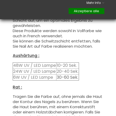
Mehr Info
Dieses Produkt wird in zwei Schichten
aufgetragen, schließen Sie die freie Kante zur
Akzeptiere alle
ersten Schicht und tragen Sie die zweite
Schicht auf, um ein optimales Ergebnis zu
gewährleisten.
Diese Produkte werden
sowohl
in Vollfarbe
wie
auch
in French
verwendet.
Sie können die
Schwitzschicht
entfetten, falls
Sie Nail Art auf Farbe realisieren möchten.
Aushärtung :
48W UV / LED Lampe
10-20 Sek.
24W UV / LED Lampe
20-40 Sek.
6W UV / LED Lampe
30-60 Sek.
Rat :
Tragen Sie die Farbe auf, ohne jemals die Haut
der Kontur des Nagels zu berühren. Wenn Sie
die Haut berühren, mit einem Korrekturstift
oder einem Holzstäbchen korrigieren. Falls Sie