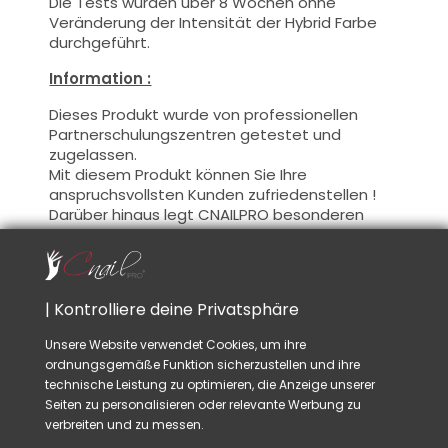
Die Tests wurden über 8 Wochen ohne
Veränderung der Intensität der Hybrid Farbe
durchgeführt.
Information :
Dieses Produkt wurde von professionellen
Partnerschulungszentren getestet und
zugelassen.
Mit diesem Produkt können Sie Ihre
anspruchsvollsten Kunden zufriedenstellen !
Darüber hinaus legt CNAILPRO besonderen
Wert auf die Formel dieser Produkte, wir
befolgen die geltenden Vorschriften und
garantieren die Gültigkeit unserer Produkte.
Dadurch soll eine optimale Nutzungssicherheit
| Kontrolliere deine Privatsphäre
gewährleistet werden.
Unsere Website verwendet Cookies, um ihre
Benutzung :
ordnungsgemäße Funktion sicherzustellen und ihre
Diese Farbe mit dem Pinsel, auf dünner Weise,
technische Leistung zu optimieren, die Anzeige unserer
auf die Basis auftragen (es ist nicht
Seiten zu personalisieren oder relevante Werbung zu
notwendig, die Schwitzschicht zu entfetten)
verbreiten und zu messen.
oder nach der Nagelmodellage auftragen.