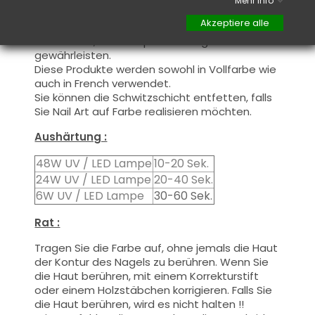
Mehr Info
aufgetragen, schließen Sie die freie Kante zur
Akzeptiere alle
ersten Schicht und tragen Sie die zweite
Schicht auf, um ein optimales Ergebnis zu
gewährleisten.
Diese Produkte werden
sowohl
in Vollfarbe
wie
auch
in French
verwendet.
Sie können die
Schwitzschicht
entfetten, falls
Sie Nail Art auf Farbe realisieren möchten.
Aushärtung :
48W UV / LED Lampe
10-20 Sek.
24W UV / LED Lampe
20-40 Sek.
6W UV / LED Lampe
30-60 Sek.
Rat :
Tragen Sie die Farbe auf, ohne jemals die Haut
der Kontur des Nagels zu berühren. Wenn Sie
die Haut berühren, mit einem Korrekturstift
oder einem Holzstäbchen korrigieren. Falls Sie
die Haut berühren, wird es nicht halten !!