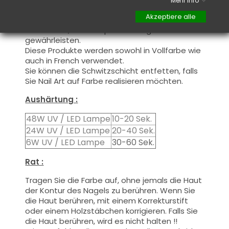
Mehr Info
aufgetragen, schließen Sie die freie Kante zur
Akzeptiere alle
ersten Schicht und tragen Sie die zweite
Schicht auf, um ein optimales Ergebnis zu
gewährleisten.
Diese Produkte werden
sowohl
in Vollfarbe
wie
auch
in French
verwendet.
Sie können die
Schwitzschicht
entfetten, falls
Sie Nail Art auf Farbe realisieren möchten.
Aushärtung :
48W UV / LED Lampe
10-20 Sek.
24W UV / LED Lampe
20-40 Sek.
6W UV / LED Lampe
30-60 Sek.
Rat :
Tragen Sie die Farbe auf, ohne jemals die Haut
der Kontur des Nagels zu berühren. Wenn Sie
die Haut berühren, mit einem Korrekturstift
oder einem Holzstäbchen korrigieren. Falls Sie
die Haut berühren, wird es nicht halten !!