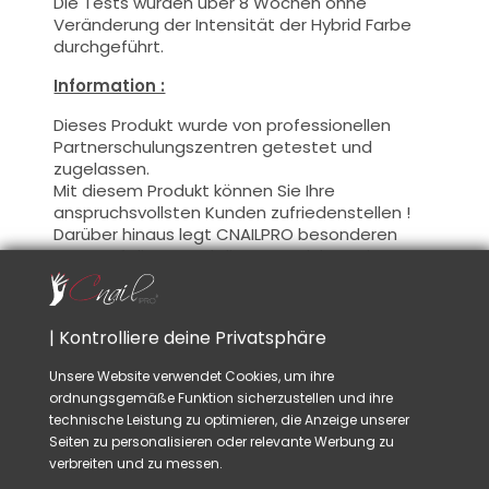
Die Tests wurden über 8 Wochen ohne
Veränderung der Intensität der Hybrid Farbe
durchgeführt.
Information :
Dieses Produkt wurde von professionellen
Partnerschulungszentren getestet und
zugelassen.
Mit diesem Produkt können Sie Ihre
anspruchsvollsten Kunden zufriedenstellen !
Darüber hinaus legt CNAILPRO besonderen
Wert auf die Formel dieser Produkte, wir
befolgen die geltenden Vorschriften und
garantieren die Gültigkeit unserer Produkte.
Dadurch soll eine optimale Nutzungssicherheit
| Kontrolliere deine Privatsphäre
gewährleistet werden.
Unsere Website verwendet Cookies, um ihre
Benutzung :
ordnungsgemäße Funktion sicherzustellen und ihre
Diese Farbe mit dem Pinsel, auf dünner Weise,
technische Leistung zu optimieren, die Anzeige unserer
auf die Basis auftragen (es ist nicht
Seiten zu personalisieren oder relevante Werbung zu
notwendig, die Schwitzschicht zu entfetten)
verbreiten und zu messen.
oder nach der Nagelmodellage auftragen.