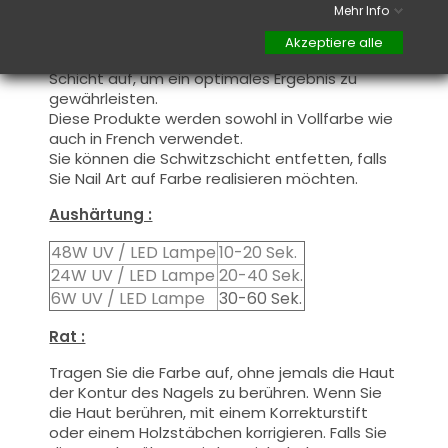
Mehr Info
Dieses Produkt wird in zwei Schichten
aufgetragen, schließen Sie die freie Kante zur
Akzeptiere alle
ersten Schicht und tragen Sie die zweite
Schicht auf, um ein optimales Ergebnis zu
gewährleisten.
Diese Produkte werden
sowohl
in Vollfarbe
wie
auch
in French
verwendet.
Sie können die
Schwitzschicht
entfetten, falls
Sie Nail Art auf Farbe realisieren möchten.
Aushärtung :
48W UV / LED Lampe
10-20 Sek.
24W UV / LED Lampe
20-40 Sek.
6W UV / LED Lampe
30-60 Sek.
Rat :
Tragen Sie die Farbe auf, ohne jemals die Haut
der Kontur des Nagels zu berühren. Wenn Sie
die Haut berühren, mit einem Korrekturstift
oder einem Holzstäbchen korrigieren. Falls Sie