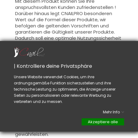
Mit diesem Produkt können Sie Ihre
anspruchsvollsten Kunden zufriedenstellen !
Darüber hinaus legt CNAILPRO besonderen
Wert auf die Formel dieser Produkte, wir
befolgen die geltenden Vorschriften und
garantieren die Gültigkeit unserer Produkte.
Dadurch soll eine optimale Nutzungssicherheit
gewährleistet werden.
Benutzung :
| Kontrolliere deine Privatsphäre
Diese Farbe mit dem Pinsel auf die Basis
auftragen (es ist nicht notwendig, die
Unsere Website verwendet Cookies, um ihre
Schwitzschicht zu entfetten) oder nach der
ordnungsgemäße Funktion sicherzustellen und ihre
Nagelmodellage auftragen.
technische Leistung zu optimieren, die Anzeige unserer
Für einen magischen Effekt eine helle Farbe für
Seiten zu personalisieren oder relevante Werbung zu
einen dezenten Effekt oder eine dunkle Farbe
verbreiten und zu messen.
für einen auffälligeren Effekt auftragen.
Dieses Produkt wird in zwei Schichten
Mehr Info
aufgetragen, schließen Sie die freie Kante zur
ersten Schicht und tragen Sie die zweite
Akzeptiere alle
Schicht auf, um ein optimales Ergebnis zu
gewährleisten.