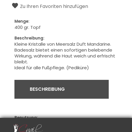
Zu Ihren Favoriten hinzufügen
Menge:
400 gr. Topf
Beschreibung:
Kleine Kristalle
von Meersalz
Duft Mandarine
.
Badesalz
bietet einen sofortigen
belebende
Wirkung
, während
die Haut weich
und erfrischt
bleibt.
Ideal
für alle
Fußpflege.
(
Pediküre)
BESCHREIBUNG
Benutzung:
Ca.
1 Esslöffel
ins Bad
für die Füße
hinzufügen
,
löst sich schnell
im Wasser aus.