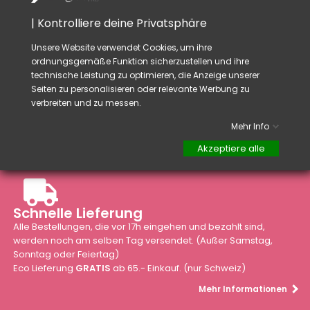
Tauchen Sie Ihre
Füße in
das Fussbad
für 5 bis
20 Minuten
Pur Entspannung.
| Kontrolliere deine Privatsphäre
Unsere Website verwendet Cookies, um ihre
ordnungsgemäße Funktion sicherzustellen und ihre
technische Leistung zu optimieren, die Anzeige unserer
Seiten zu personalisieren oder relevante Werbung zu
verbreiten und zu messen.
Mehr Info
Akzeptiere alle
Schnelle Lieferung
Alle Bestellungen, die vor 17h eingehen und bezahlt sind,
werden noch am selben Tag versendet. (Außer Samstag,
Sonntag oder Feiertag)
Eco Lieferung
GRATIS
ab 65.- Einkauf. (nur Schweiz)
Mehr Informationen