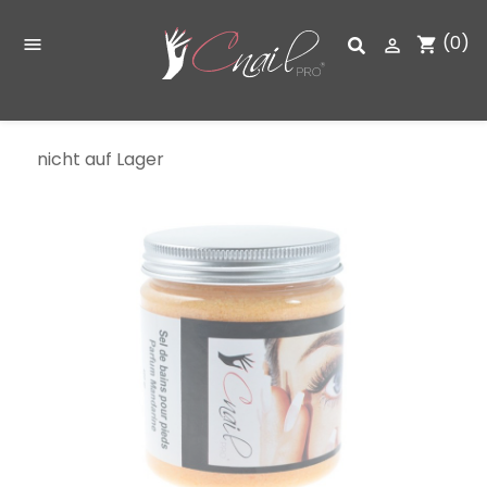
(0)
shopping_cart


nicht auf Lager