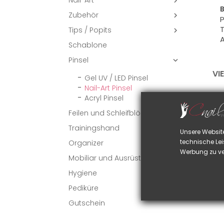
Nail-Art

B
Zubehör

P
T
Tips / Popits

Schablone
Pinsel

VI
Gel UV / LED Pinsel
Nail-Art Pinsel
Acryl Pinsel
Feilen und Schleifblöcke
Trainingshand
Unsere Websit
technische Lei
Organizer
Werbung zu ve
Mobiliar und Ausrüstung
Hygiene
Pediküre
Gutschein