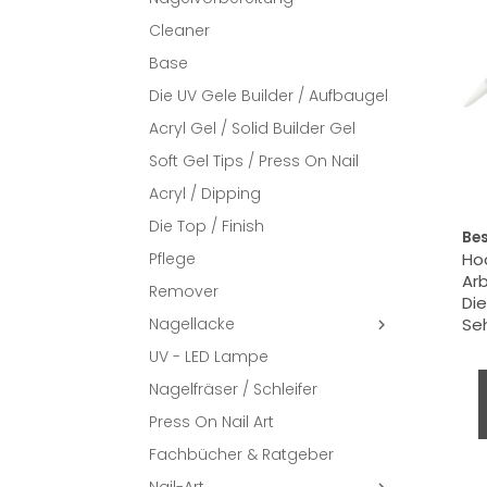
Cleaner
Base
Die UV Gele Builder / Aufbaugel
Acryl Gel / Solid Builder Gel
Soft Gel Tips / Press On Nail
Acryl / Dipping
Die Top / Finish
Be
Pflege
Ho
Ar
Remover
Die
Nagellacke
Se

UV - LED Lampe
Nagelfräser / Schleifer
Press On Nail Art
Fachbücher & Ratgeber