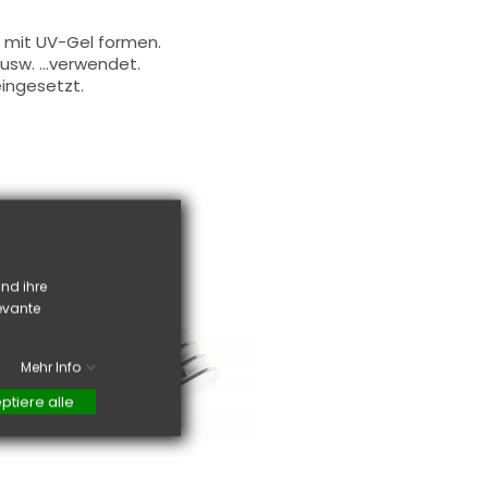
mit
UV-Gel
formen.
usw.
...
verwendet
.
ingesetzt
.
nd ihre
levante
Mehr Info
ptiere alle