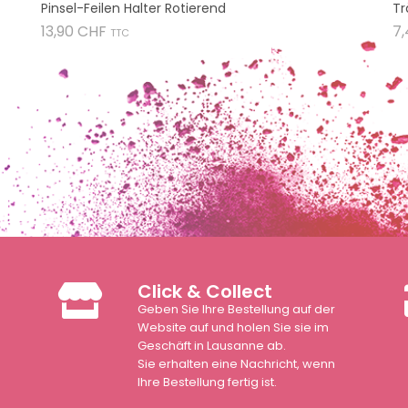
Pinsel-Feilen Halter Rotierend
Tr
Preis
13,90 CHF
7
TTC
Click & Collect
Geben Sie Ihre Bestellung auf der
n
Website auf und holen Sie sie im
Geschäft in Lausanne ab.
Sie erhalten eine Nachricht, wenn
Ihre Bestellung fertig ist.