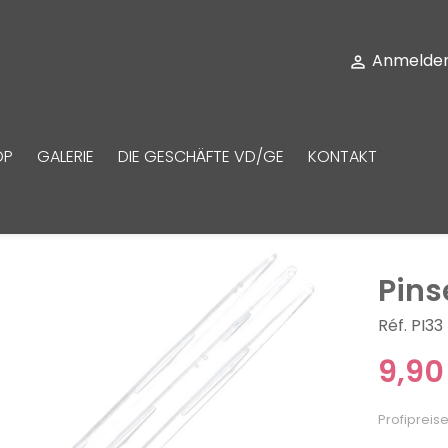
Anmelde

OP
GALERIE
DIE GESCHÄFTE VD/GE
KONTAKT
Pins
Réf. PI33
9,90
Profipreise