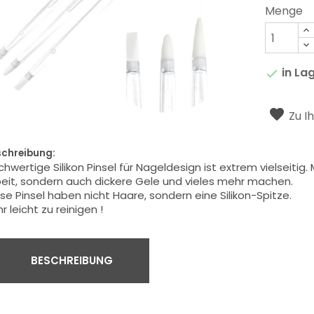
Menge
in La

Zu I
schreibung:
chwertige
Silikon
Pinsel
für Nageldesign
ist extrem vielseitig
.
beit, sondern auch
dickere
Gele
und vieles mehr machen
.
se Pinsel
haben
nicht
Haare, sondern
eine Silikon-
Spitze.
hr
leicht zu reinigen
!
BESCHREIBUNG