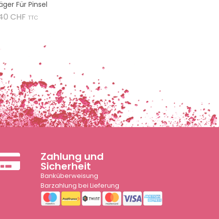
äger Für Pinsel
Preis
,40 CHF
TTC
Zahlung und
Sicherheit
Banküberweisung
Barzahlung bei Lieferung