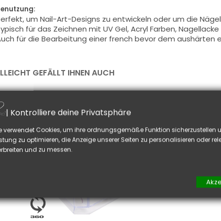
enutzung:
erfekt, um
Nail-Art-
Designs zu entwickeln
oder
um die Nägel
ypisch
für das Zeichnen mit
UV Gel
,
Acryl Farben
, Nagellacke
Auch
für die Bearbeitung einer
french be
vor
dem aushärten e
ELLEICHT GEFÄLLT IHNEN AUCH
| Kontrolliere deine Privatsphäre
e verwendet Cookies, um ihre ordnungsgemäße Funktion sicherzustellen u
stung zu optimieren, die Anzeige unserer Seiten zu personalisieren oder re
rbreiten und zu messen.
Akze