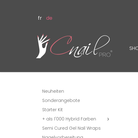
fr
de
SH
Neuheiten
Sonderangebote
Starter Kit
+ als 1'000 Hybrid Farben

Semi Cured Gel Nail Wraps
Nagelvorbereitung