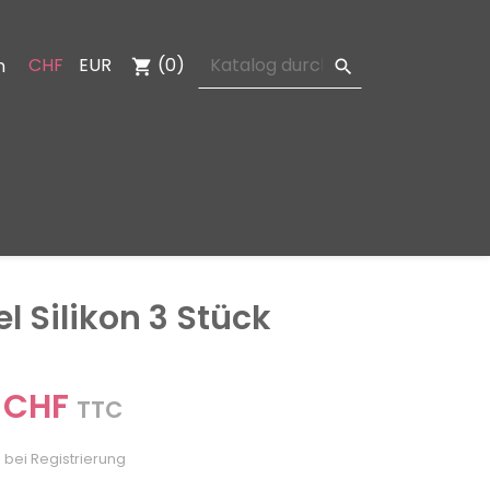
CHF
EUR
(0)
n
shopping_cart

el Silikon 3 Stück
 CHF
TTC
 bei Registrierung