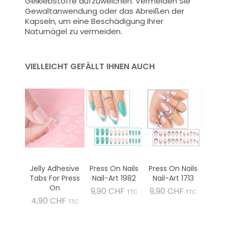
Gelklebstoffe aufzuweichen. Vermeiden Sie
Gewaltanwendung oder das Abreißen der
Kapseln, um eine Beschädigung Ihrer
Naturnägel zu vermeiden.
VIELLEICHT GEFÄLLT IHNEN AUCH
Jelly Adhesive
Press On Nails
Press On Nails
Tabs For Press
Nail-Art 1982
Nail-Art 1713
On
Preis
Preis
9,90 CHF
9,90 CHF
TTC
TTC
Preis
4,90 CHF
TTC