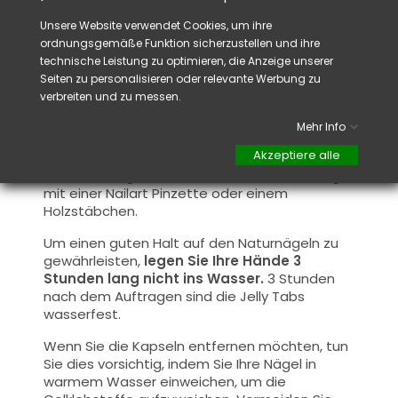
auszurichten und an die Form Ihres Nagels
anzupassen. Anschließend einige Sekunden
Unsere Website verwendet Cookies, um ihre
lang leichten Druck ausüben, um die Kapsel zu
ordnungsgemäße Funktion sicherzustellen und ihre
fixieren und eine optimale Haftung zu
technische Leistung zu optimieren, die Anzeige unserer
gewährleisten.
Seiten zu personalisieren oder relevante Werbung zu
verbreiten und zu messen.
Rat :
Achten Sie darauf, den klebenden Teil der J
elly
Mehr Info
Adhesive Tabs
nicht mit den Fingern zu
Akzeptiere alle
berühren, um deren Wirksamkeit nicht zu
beeinträchtigen. Behandeln Sie sie vorsichtig
mit einer Nailart Pinzette oder einem
Holzstäbchen.
Um einen guten Halt auf den Naturnägeln zu
gewährleisten,
legen Sie Ihre Hände 3
Stunden lang nicht ins Wasser.
3 Stunden
nach dem Auftragen sind die Jelly Tabs
wasserfest.
Wenn Sie die Kapseln entfernen möchten, tun
Sie dies vorsichtig, indem Sie Ihre Nägel in
warmem Wasser einweichen, um die