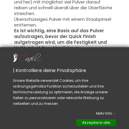
und her) mit möglichst viel Pulver darauf
reiben und schnell überall über die Oberfläche
streichen.
Überschüssiges Pulver mit einem Staubpinsel
entfernen.
Es ist wichtig, eine Basis auf das Pulver
aufzutragen, bevor der Quick Finish
aufgetragen wird, um die Festigkeit und
Haltbarkeit Ihrer Maniküre zu
gewährleisten.
Bedecken Sie gut die Nägel und die ränder mit
dem Quick Finish, um Ablösungen zu
| Kontrolliere deine Privatsphäre
vermeiden.
Unsere Website verwendet Cookies, um ihre
Der Gel Quick finish ist kompatibel mit dem Gel
ordnungsgemäße Funktion sicherzustellen und ihre
Polish , Acryl Gel, Acryl.
Es hat keine
technische Leistung zu optimieren, die Anzeige unserer
Kohäsionsschicht, was er mit allen
Seiten zu personalisieren oder relevante Werbung zu
Spiegelpulvern kompatibel macht.
verbreiten und zu messen.
Mehr Info
Rat :
Wir empfehlen, das Pulver auf eine dunkle
Akzeptiere alle
Farbe aufzutragen, damit die Farbe des