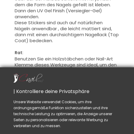
dem die Form des Nagels gefeilt ist kleben.
Dann den UV Gel Finish (Versiegler-Gel)
anwenden.
Diese Stickers sind auch auf natürlichen
Nägeln anwendbar , die leicht mattiert sind,
dann mit einen durchsichtigem Nagellack (Top
Coat) bedecken.
Rat:
Benutzen Sie ein Holzstäbchen oder Nail-Art
Klemme dieses Werkzeuge sind ideal, um den
Stickers genau und mit mehr Leichtigkeit
anzuwenden.
| Kontrolliere deine Privatsphäre
VIELLEICHT GEFÄLLT IHNEN AUCH
Unsere Website verwendet Cookies, um ihre
ordnungsgemäße Funktion sicherzustellen und ihre
technische Leistung zu optimieren, die Anzeige unserer
Seiten zu personalisieren oder relevante Werbung zu
verbreiten und zu messen.