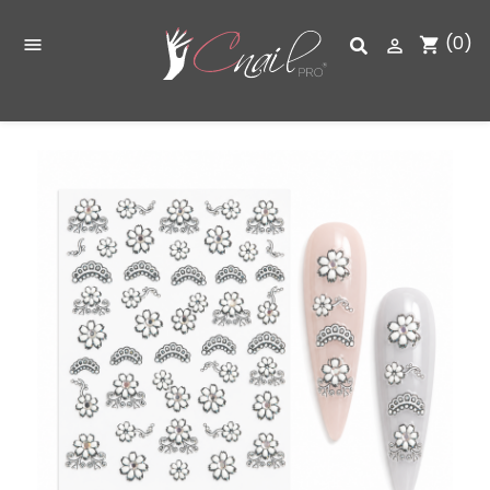
(0)
shopping_cart

