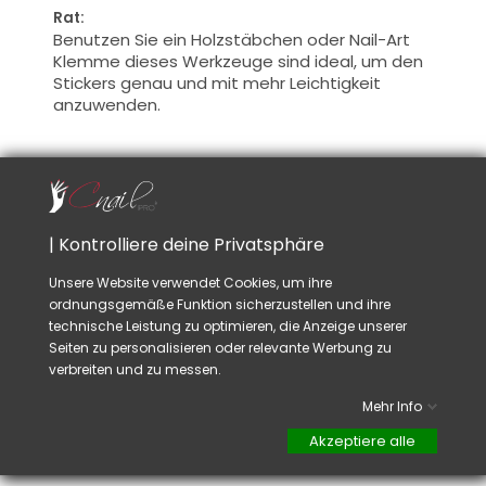
Rat:
Benutzen Sie ein Holzstäbchen oder Nail-Art
Klemme dieses Werkzeuge sind ideal, um den
Stickers genau und mit mehr Leichtigkeit
anzuwenden.
VIELLEICHT GEFÄLLT IHNEN AUCH
| Kontrolliere deine Privatsphäre
Unsere Website verwendet Cookies, um ihre
ordnungsgemäße Funktion sicherzustellen und ihre
technische Leistung zu optimieren, die Anzeige unserer
Seiten zu personalisieren oder relevante Werbung zu
verbreiten und zu messen.
Maniküre
Mehr Info
Stäbchen
Akzeptiere alle
Preis
4,20 CHF
TTC