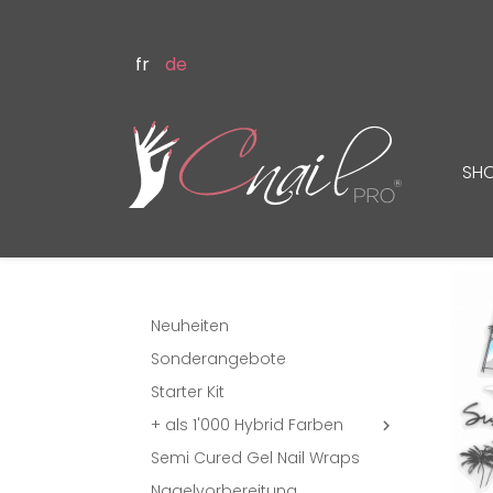
fr
de
SH
Neuheiten
Sonderangebote
Starter Kit
+ als 1'000 Hybrid Farben

Semi Cured Gel Nail Wraps
Nagelvorbereitung