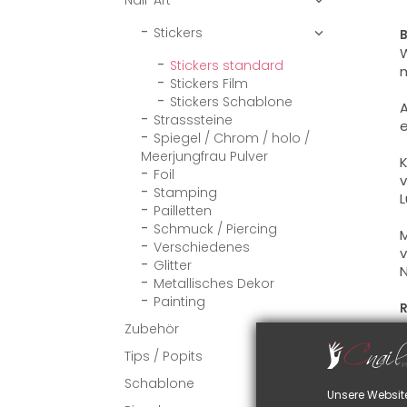
Nail-Art

Stickers

B
W
Stickers standard
m
Stickers Film
Stickers Schablone
A
Strasssteine
e
Spiegel / Chrom / holo /
Meerjungfrau Pulver
K
Foil
v
Stamping
L
Pailletten
Schmuck / Piercing
M
Verschiedenes
v
Glitter
N
Metallisches Dekor
Painting
R
S
Zubehör

v
Tips / Popits

S
Schablone
Unsere Websit