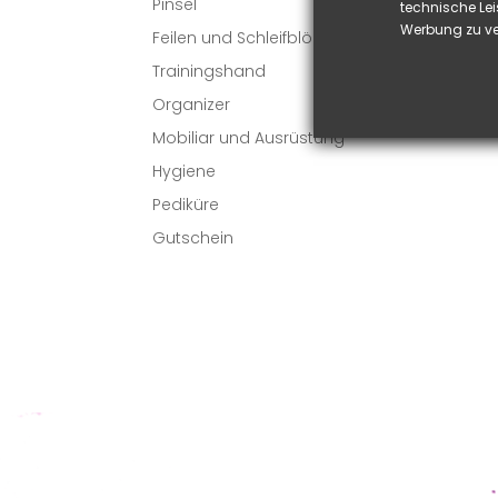
Pinsel

technische Lei
Werbung zu ve
Feilen und Schleifblöcke
VI
Trainingshand
Organizer
Mobiliar und Ausrüstung
Hygiene
Pediküre
Gutschein