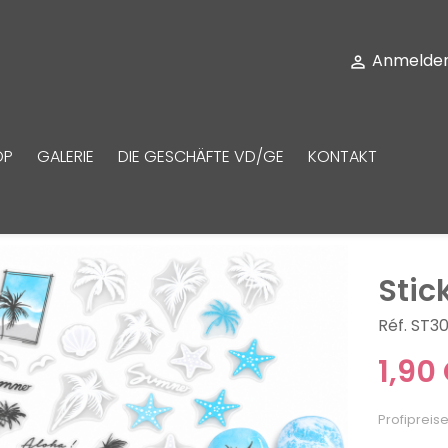
Anmelde

OP
GALERIE
DIE GESCHÄFTE VD/GE
KONTAKT
Stic
Réf. ST3
1,90
Profipreise