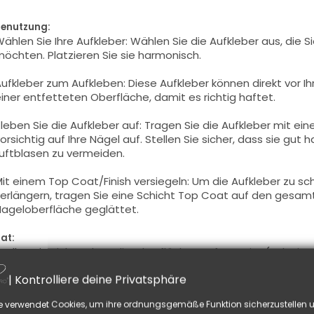
enutzung:
ählen Sie Ihre Aufkleber: Wählen Sie die Aufkleber aus, die S
öchten. Platzieren Sie sie harmonisch.
ufkleber zum Aufkleben: Diese Aufkleber können direkt vor 
iner entfetteten Oberfläche, damit es richtig haftet.
leben Sie die Aufkleber auf: Tragen Sie die Aufkleber mit e
orsichtig auf Ihre Nägel auf. Stellen Sie sicher, dass sie gut
uftblasen zu vermeiden.
it einem Top Coat/Finish versiegeln: Um die Aufkleber zu s
erlängern, tragen Sie eine Schicht Top Coat auf den gesamt
ageloberfläche geglättet.
at:
tellen Sie sicher, dass die Oberfläche entfettet ist (
Schwitzs
ollständig trocken ist, bevor Sie die Aufkleber anbringen.
| Kontrolliere deine Privatsphäre
ie können verschiedene Aufkleber kombinieren, um einzigarti
e verwendet Cookies, um ihre ordnungsgemäße Funktion sicherzustellen u