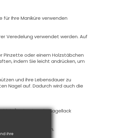
ie für Ihre Maniküre verwenden
Ihrer Veredelung verwendet werden. Auf
iner Pinzette oder einem Holzstäbchen
 haften, indem Sie leicht andrücken, um
chützen und ihre Lebensdauer zu
en Nagel auf. Dadurch wird auch die
chicht
) oder dass Ihr Nagellack
ge Designs zu erstellen.
nd ihre