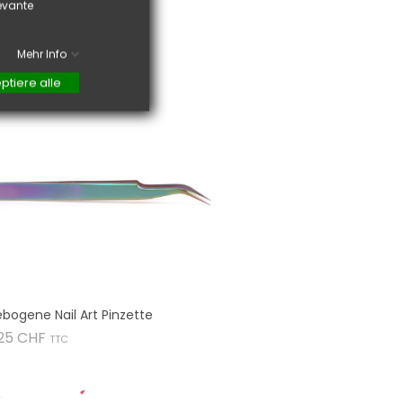
levante
Mehr Info
ptiere alle
bogene Nail Art Pinzette
Preis
,25 CHF
TTC