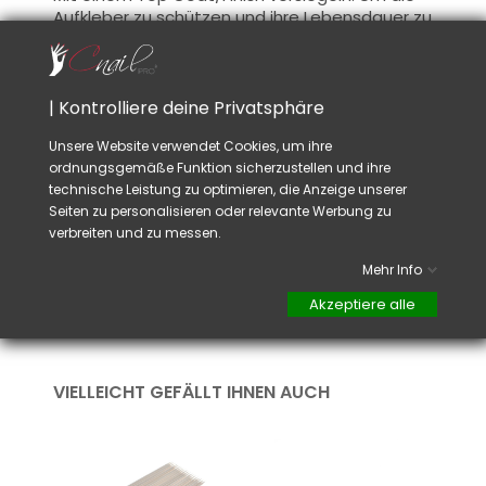
Aufkleber zu schützen und ihre Lebensdauer zu
verlängern, tragen Sie eine Schicht Top Coat
auf den gesamten Nagel auf. Dadurch wird
auch die Nageloberfläche geglättet.
| Kontrolliere deine Privatsphäre
Rat:
Unsere Website verwendet Cookies, um ihre
Stellen Sie sicher, dass die Oberfläche
ordnungsgemäße Funktion sicherzustellen und ihre
entfettet ist (
Schwitzschicht
) oder dass Ihr
technische Leistung zu optimieren, die Anzeige unserer
Nagellack vollständig trocken ist, bevor Sie die
Seiten zu personalisieren oder relevante Werbung zu
Aufkleber anbringen.
verbreiten und zu messen.
Mehr Info
Sie können verschiedene Aufkleber
kombinieren, um einzigartige Designs zu
Akzeptiere alle
erstellen.
VIELLEICHT GEFÄLLT IHNEN AUCH