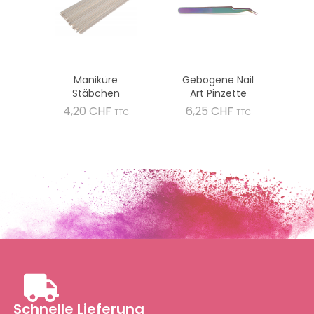
Maniküre
Gebogene Nail
Stäbchen
Art Pinzette
Preis
Preis
4,20 CHF
6,25 CHF
TTC
TTC
Schnelle Lieferung