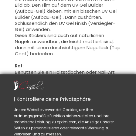
Bild ab. Den Film auf dem UV Gel Builder
(Aufbau-Gel) kleben, mit ein bisschen UV Gel
Builder (Aufbau-Gel) . Dann aushärten.
Schlussendlich den UV Gel Finish (Versiegler-
Gel) anwenden.
Diese Stickers sind auch auf natürlichen
Nägeln anwendbar , die leicht mattiert sind,
dann mit einen durchsichtigem Nagellack (Top
Coat) bedecken.
Rat:
Benutzen Sie ein Holzstäbchen oder Nail-Art
Klemme dieses Werkzeuge sind ideal, um den
Stickers genau und mit mehr Leichtigkeit
anzuwenden.
| Kontrolliere deine Privatsphäre
Unsere Website verwendet Cookies, um ihre
VIELLEICHT GEFÄLLT IHNEN AUCH
ordnungsgemäße Funktion sicherzustellen und ihre
technische Leistung zu optimieren, die Anzeige unserer
Seiten zu personalisieren oder relevante Werbung zu
verbreiten und zu messen.