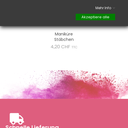
Mehr Info
Akzeptiere alle
Maniküre
Stäbchen
Preis
4,20 CHF
TTC
Schnelle Lieferung