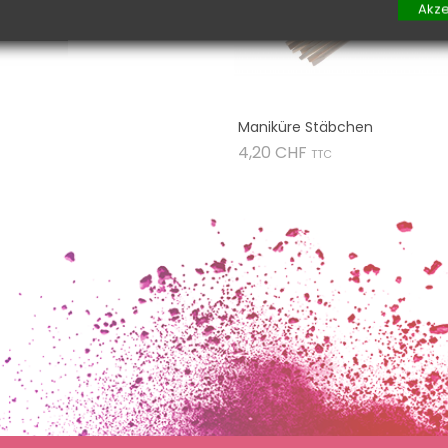
Akze
Maniküre Stäbchen
Preis
4,20 CHF
TTC