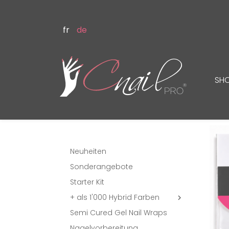
fr
de
SH
Neuheiten
Sonderangebote
Starter Kit
+ als 1'000 Hybrid Farben

Semi Cured Gel Nail Wraps
Nagelvorbereitung