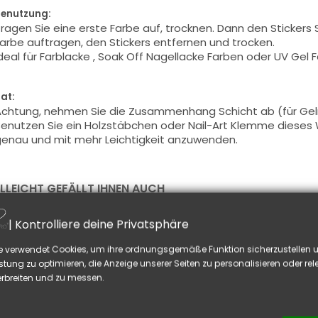
enutzung:
ragen Sie eine erste Farbe auf, trocknen. Dann den Sticker
arbe auftragen, den Stickers entfernen und trocken.
deal für Farblacke , Soak Off Nagellacke Farben oder UV Gel 
at:
chtung, nehmen Sie die Zusammenhang Schicht ab (für Gelnä
enutzen Sie ein Holzstäbchen oder Nail-Art Klemme dieses 
enau und mit mehr Leichtigkeit anzuwenden.
ELLEICHT GEFÄLLT IHNEN AUCH
| Kontrolliere deine Privatsphäre
e verwendet Cookies, um ihre ordnungsgemäße Funktion sicherzustellen u
stung zu optimieren, die Anzeige unserer Seiten zu personalisieren oder re
rbreiten und zu messen.