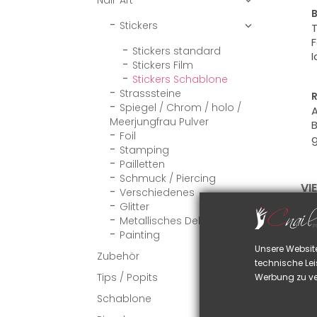
Nail-Art

B
Stickers

T
F
Stickers standard
I
Stickers Film
Stickers Schablone
Strasssteine
R
Spiegel / Chrom / holo /
A
Meerjungfrau Pulver
B
Foil
g
Stamping
Pailletten
Schmuck / Piercing
VI
Verschiedenes
Glitter
Metallisches Dekor
Painting
Unsere Websit
Zubehör

technische Lei
Tips / Popits
Werbung zu ve

Schablone