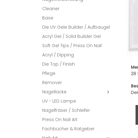
Cleaner
Base
Die UV Gele Builder / Aufbaugel
Acryl Gel / Solid Builder Gel
Soft Gel Tips / Press On Nail
Acryl / Dipping
Die Top / Finish
Me
Pflege
28 
Remover
Be
Nagellacke
Der

UV - LED Lampe
Nagelfräser / Schleifer
Press On Nail Art
Fachbücher & Ratgeber