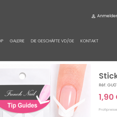
Anmelde

OP
GALERIE
DIE GESCHÄFTE VD/GE
KONTAKT
Stic
Réf. GU0
1,90
Profipreise