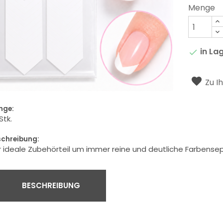
Menge
in La

Zu I
nge:
Stk.
schreibung:
 ideale Zubehörteil um immer reine und deutliche Farbensepa
BESCHREIBUNG