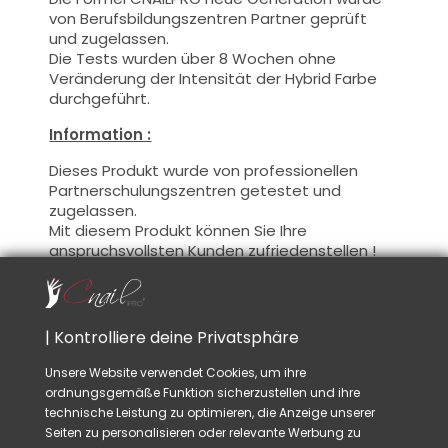
von Berufsbildungszentren Partner geprüft
und zugelassen.
Die Tests wurden über 8 Wochen ohne
Veränderung der Intensität der Hybrid Farbe
durchgeführt.
Information :
Dieses Produkt wurde von professionellen
Partnerschulungszentren getestet und
zugelassen.
Mit diesem Produkt können Sie Ihre
anspruchsvollsten Kunden zufriedenstellen !
Darüber hinaus legt CNAILPRO besonderen
Wert auf die Formel dieser Produkte, wir
befolgen die geltenden Vorschriften und
garantieren die Gültigkeit unserer Produkte.
| Kontrolliere deine Privatsphäre
Dadurch soll eine optimale Nutzungssicherheit
gewährleistet werden.
Unsere Website verwendet Cookies, um ihre
ordnungsgemäße Funktion sicherzustellen und ihre
Benutzung :
technische Leistung zu optimieren, die Anzeige unserer
Seiten zu personalisieren oder relevante Werbung zu
Diese Farbe mit dem Pinsel, auf dünner Weise,