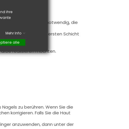
 werden.
nd ihre
levante
uftragen (es ist nicht notwendig, die
 auftragen.
Mehr Info
Sie die freie Kante zur ersten Schicht
bnis zu gewährleisten.
ptiere alle
verwendet.
f Farbe realisieren möchten.
s Nagels zu berühren. Wenn Sie die
en korrigieren. Falls Sie die Haut
 Finger anzuwenden, dann unter der