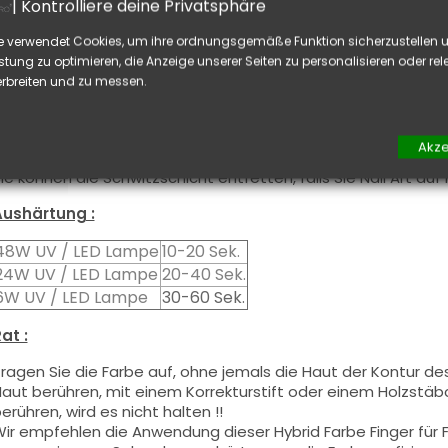
| Kontrolliere deine Privatsphäre
adurch soll eine optimale Nutzungssicherheit gewährleistet
Benutzung :
e verwendet Cookies, um ihre ordnungsgemäße Funktion sicherzustellen u
stung zu optimieren, die Anzeige unserer Seiten zu personalisieren oder re
iese Farbe mit dem Pinsel, auf dünner Weise, auf die Basis a
rbreiten und zu messen.
chwitzschicht zu entfetten) oder nach der Nagelmodellage
ieses Produkt wird in zwei Schichten aufgetragen, schließen 
nd tragen Sie die zweite Schicht auf, um ein optimales Erge
Akze
iese Produkte werden
sowohl
in Vollfarbe
wie auch
in French
ie können die
Schwitzschicht
entfetten, falls Sie Nail Art au
Aushärtung :
48W UV / LED Lampe
10-20 Sek.
24W UV / LED Lampe
20-40 Sek.
6W UV / LED Lampe
30-60 Sek.
at :
ragen Sie die Farbe auf, ohne jemals die Haut der Kontur de
aut berühren, mit einem Korrekturstift oder einem Holzstäbch
erühren, wird es nicht halten !!
ir empfehlen die Anwendung dieser Hybrid Farbe Finger für