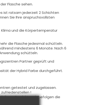
n der Flasche sehen.
s ist ratsam jederzeit 2 Schichten
nnen Sie Ihre anspruchsvollsten
 Klima
und die Körpertemperatur
ehr die Flasche jedesmal schütteln.
 während mindestens 6 Monate. Nach 6
 Anwendung schütteln.
ngszentren Partner geprüft und
ität der Hybrid Farbe durchgeführt.
entren getestet und zugelassen.
zufriedenstellen !
 dieser Produkte, wir befolgen die
r Produkte.