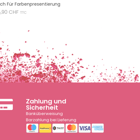
ch Für Farbenpresentierung
Preis
8,90 CHF
TTC
Zahlung und
Sicherheit
Banküberweisung
Barzahlung bei Lieferung