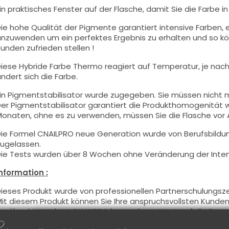
in praktisches Fenster auf der Flasche, damit Sie die Farbe i
ie hohe Qualität der Pigmente garantiert intensive Farben, e
nzuwenden um ein perfektes Ergebnis zu erhalten und so kö
unden zufrieden stellen !
iese Hybride Farbe Thermo
reagiert auf
Temperatur,
je nach
ndert sich die Farbe.
in Pigmentstabilisator wurde zugegeben. Sie müssen nicht m
er Pigmentstabilisator garantiert die Produkthomogenität
onaten, ohne es zu verwenden, müssen Sie die Flasche vor
ie Formel CNAILPRO neue Generation wurde von Berufsbildu
ugelassen.
ie Tests wurden über 8 Wochen ohne Veränderung der Intens
nformation :
ieses Produkt wurde von professionellen Partnerschulungsz
it diesem Produkt können Sie Ihre anspruchsvollsten Kunden 
arüber hinaus legt CNAILPRO besonderen Wert auf die Formel
eltenden Vorschriften und garantieren die Gültigkeit unsere