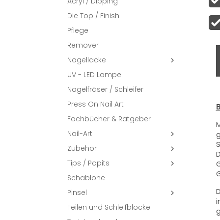
Acryl / Dipping
Die Top / Finish
Pflege
Remover
Nagellacke

UV - LED Lampe
Nagelfräser / Schleifer
Press On Nail Art
B
Fachbücher & Ratgeber
M
Nail-Art
g

S
Zubehör

D
Tips / Popits
G

G
Schablone
D
Pinsel

i
Feilen und Schleifblöcke
g