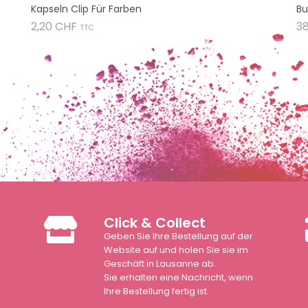
Kapseln Clip Für Farben
Bu
Preis
2,20 CHF
3
TTC
Click & Collect
Geben Sie Ihre Bestellung auf der
n
Website auf und holen Sie sie im
Geschäft in Lausanne ab.
Sie erhalten eine Nachricht, wenn
Ihre Bestellung fertig ist.