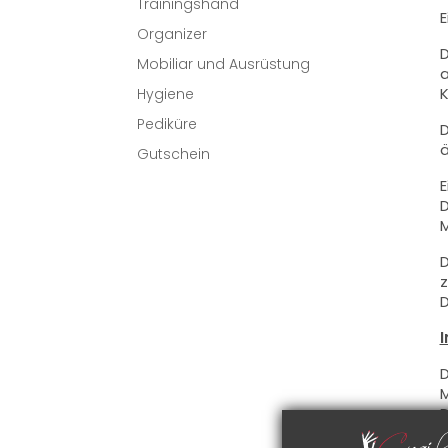
Trainingshand
E
Organizer
D
Mobiliar und Ausrüstung
a
K
Hygiene
Pediküre
D
ä
Gutschein
E
D
M
D
z
D
I
D
M
D
g