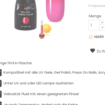
Profipreise
Menge
nicht

Zu I
ge 11ml in Flasche
Kompatibel mit alle UV Gele, Gel Polish, Press On Nails, Acry
Unter UV und oder LED Lampe aushärten
Viskosität
Fluid
mit einen geeigneten Pinsel
Je nach Temperatur, ändert sich die Farbe