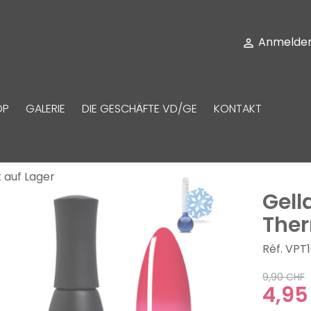
Anmelde

OP
GALERIE
DIE GESCHÄFTE VD/GE
KONTAKT
t auf Lager
Gell
The
Réf. VPT
9,90 CHF
4,95