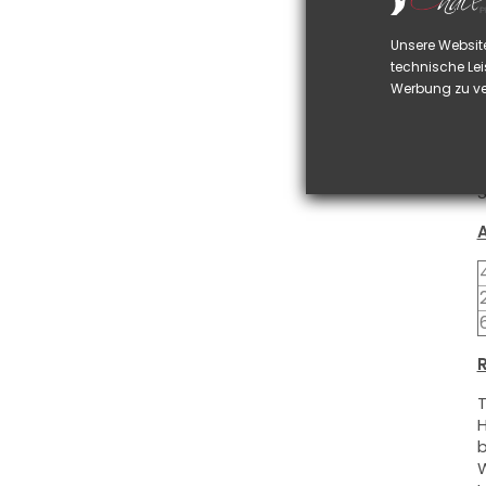
D
Unsere Websit
technische Lei
D
Werbung zu ve
S
D
u
D
S
R
T
H
b
W