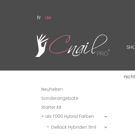
fr
de
SH
nich
Neuheiten
Sonderangebote
Starter Kit
+ als 1'000 Hybrid Farben

Gellack Hybriden 11ml
