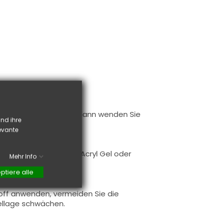
tige Größe für Ihr
Tips
dann wenden Sie
nd ihre
levante
orbereitet
en Nagel
.
or Sie
UV/LED Gel
,
Acyl
, Acryl Gel
oder
Mehr Info
ptiere alle
off
anwenden
,
vermeiden Sie die
ellage
schwächen
.