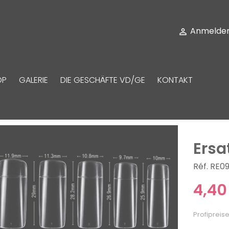
Anmelde

OP
GALERIE
DIE GESCHÄFTE VD/GE
KONTAKT
Ersa
Réf. RE0
4,40
Profipreise