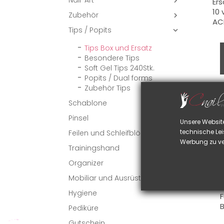
Nail-Art

Ers
10
Zubehör

AC
Tips / Popits

Tips Box und Ersatz
Besondere Tips
Soft Gel Tips 240Stk.
Popits / Dual forms
Zubehör Tips
Schablone
B
N
Pinsel

Unsere Websit
e
technische Lei
Feilen und Schleifblöcke
A
Werbung zu ve
E
Trainingshand
D
Organizer
U
Mobiliar und Ausrüstung
R
Hygiene
F
B
Pediküre
Gutschein