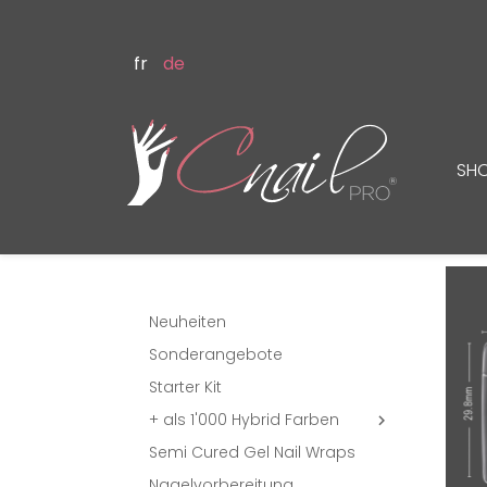
fr
de
SH
Neuheiten
Sonderangebote
Starter Kit
+ als 1'000 Hybrid Farben

Semi Cured Gel Nail Wraps
Nagelvorbereitung