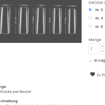
GRÖSSE 
Nr. 0
Nr. 4
Nr. 8
Menge
in La

Zu I
nge:
Stücke per Beutel
schreibung: