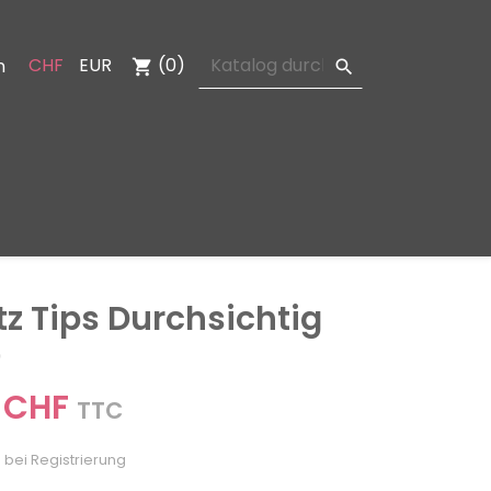
CHF
EUR
(0)
n
shopping_cart

tz Tips Durchsichtig
9
 CHF
TTC
 bei Registrierung