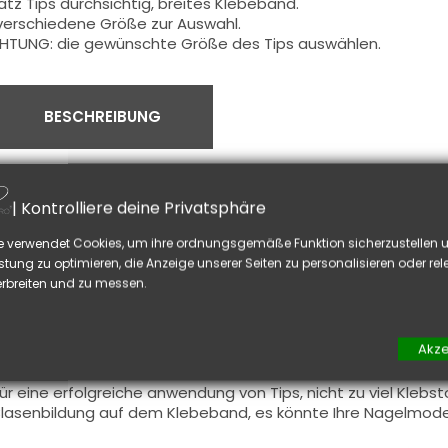
atz Tips durchsichtig,
breites Klebeband.
verschiedene
Größe zur Auswahl.
HTUNG: die gewünschte Größe des Tips auswählen.
BESCHREIBUNG
| Kontrolliere deine Privatsphäre
enutzung:
ach der Vorbereitung der
kurzen Nägeln
, wählen Sie
die rich
e verwendet Cookies, um ihre ordnungsgemäße Funktion sicherzustellen u
inen
Tropfen Klebstoff
auf dem Klebeband
.
stung zu optimieren, die Anzeige unserer Seiten zu personalisieren oder re
ls nächstes führen
Sie das Klebeband auf den
natürlichen
v
rbreiten und zu messen.
inmal
aufgeklebt
, feilen Sie
die
Demarkationslinie
.
enken Sie daran
, die Oberfläche
vom Tips zu mattieren
be
v
niversal
Primer
anwenden.
Akze
at:
ür eine erfolgreiche
anwendung
von
Tips,
nicht
zu viel
Klebst
lasenbildung
auf dem
Klebeband, es könnte Ihre Nagelmod