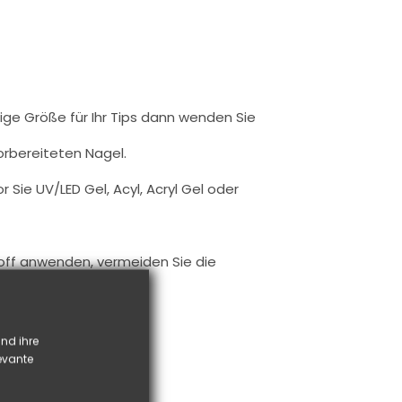
tige Größe für Ihr
Tips
dann wenden Sie
orbereitet
en Nagel
.
or Sie
UV/LED Gel
,
Acyl
, Acryl Gel
oder
off
anwenden
,
vermeiden Sie die
ellage
schwächen
.
nd ihre
levante