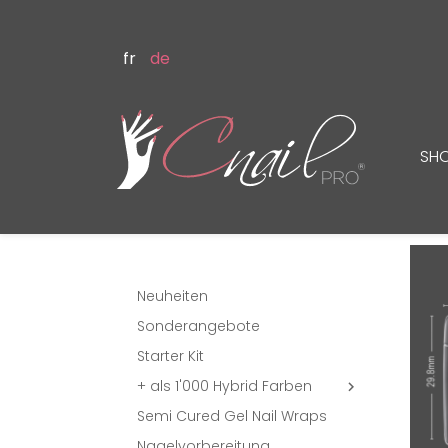
fr
de
SH
Neuheiten
Sonderangebote
Starter Kit
+ als 1'000 Hybrid Farben

Semi Cured Gel Nail Wraps
Nagelvorbereitung