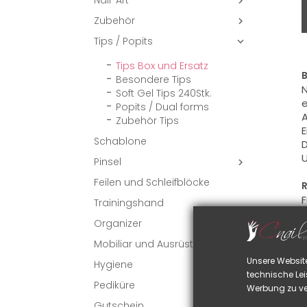
Nail-Art

Zubehör

Tips / Popits

Tips Box und Ersatz
B
Besondere Tips
N
Soft Gel Tips 240Stk.
e
Popits / Dual forms
A
Zubehör Tips
E
Schablone
D
U
Pinsel

Feilen und Schleifblöcke
R
F
Trainingshand
B
Organizer
Mobiliar und Ausrüstung
VI
Unsere Websit
Hygiene
technische Lei
Pediküre
Werbung zu ve
Gutschein