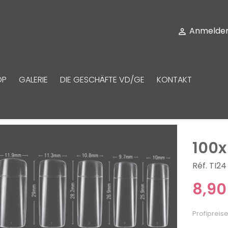
Anmelde

OP
GALERIE
DIE GESCHÄFTE VD/GE
KONTAKT
100x
Réf. TI24
8,90
Profipreise