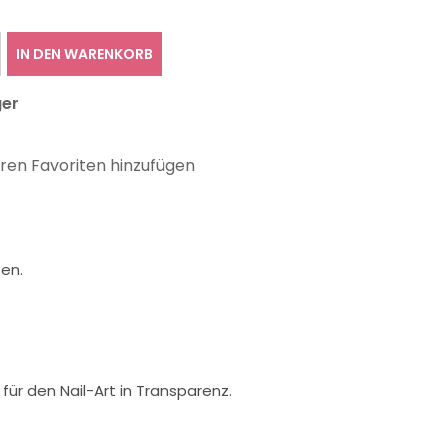
IN DEN WARENKORB
ger
hren Favoriten hinzufügen
ßen.
,
für den Nail-Art in Transparenz
.