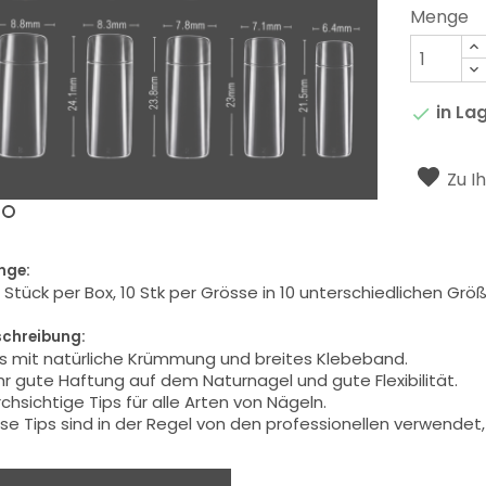
Menge
in La

Zu I
nge:
 Stück per Box, 10 Stk per Grösse in 10 unterschiedlichen Grö
schreibung:
s mit
natürliche Krümmung
und breites Klebeband.
hr gute Haftung auf
dem Naturnagel
und gute Flexibilität
.
chsichtige Tips
für alle Arten von
Nägeln.
se Tips sind
in der Regel
von den professionellen
verwendet