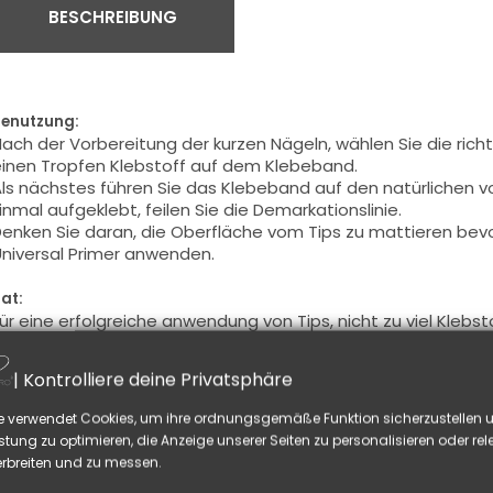
BESCHREIBUNG
enutzung:
ach der Vorbereitung der
kurzen Nägeln
, wählen Sie
die rich
inen
Tropfen Klebstoff
auf dem Klebeband
.
ls nächstes führen
Sie das Klebeband auf den
natürlichen
v
inmal
aufgeklebt
, feilen Sie
die
Demarkationslinie
.
enken Sie daran
, die Oberfläche
vom Tips zu mattieren
be
v
niversal
Primer
anwenden.
at:
ür eine erfolgreiche
anwendung
von
Tips,
nicht
zu viel
Klebst
lasenbildung
auf dem
Klebeband, es könnte Ihre Nagelmod
| Kontrolliere deine Privatsphäre
ELLEICHT GEFÄLLT IHNEN AUCH
e verwendet Cookies, um ihre ordnungsgemäße Funktion sicherzustellen u
stung zu optimieren, die Anzeige unserer Seiten zu personalisieren oder re
rbreiten und zu messen.