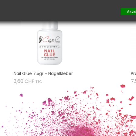
Akze
Nail Glue 7.5gr - Nagelkleber
Pr
Preis
3,60 CHF
7
TTC