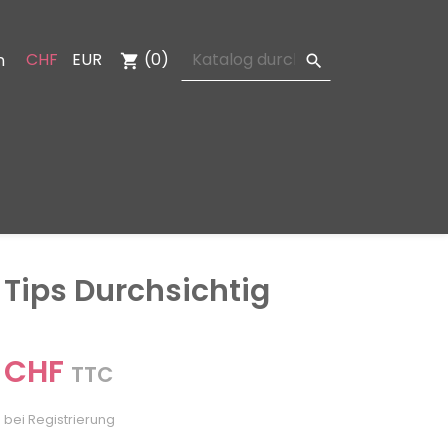
CHF
EUR
(0)
n
shopping_cart

 Tips Durchsichtig
 CHF
TTC
 bei Registrierung