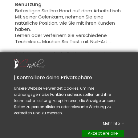
Benutzung
:
Befestigen Sie
Ihre
Hand
auf dem Arbeitstisch
.
Mit seiner
Gelenkarm
, nehmen Sie
eine
natürliche
Position, wie
Sie mit Ihren Kunden
haben.
Lernen
oder verfeinern
Sie
verschiedene
Techniken
... Machen Sie
Test
mit
Nail-Art
...
Entfernen Sie einfach
die Kapseln
aus der
Hand
, und ersetzen
Sie sie durch neue
, neu
starten.
| Kontrolliere deine Privatsphäre
Diese Hand
ist ideal für
das Lernen der
Schleifmachine benutzen
, ohne befürchten
Unsere Website verwendet Cookies, um ihre
Ihre
Freunde oder Kunden
zu
verletzen
.
ordnungsgemäße Funktion sicherzustellen und ihre
technische Leistung zu optimieren, die Anzeige unserer
Inbegriffen
:
Seiten zu personalisieren oder relevante Werbung zu
- Die
Übungshand
verbreiten und zu messen.
- Arm
-Erweiterung mit
Tischbefestigung
- 100
Kapseln
von 5
verschiedenen Größen
Mehr Info
Rat:
Akzeptiere alle
Damit die Tips richtig halten, die Oberfläche