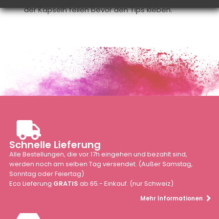
der Kapseln feilen bevor den Tips kleben.
Schnelle Lieferung
Alle Bestellungen, die vor 17h eingehen und bezahlt sind,
werden noch am selben Tag versendet. (Außer Samstag,
Sonntag oder Feiertag)
Eco Lieferung
GRATIS
ab 65.- Einkauf. (nur Schweiz)
Mehr Informationen