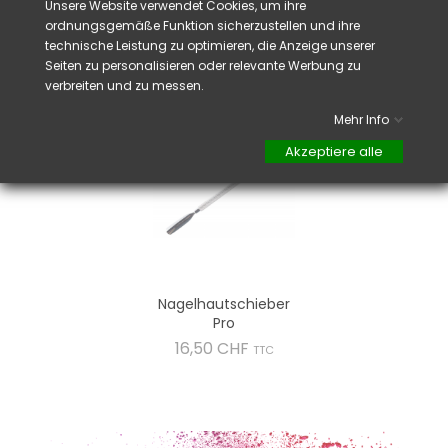
Unsere Website verwendet Cookies, um ihre
Nagelhautöl.
ordnungsgemäße Funktion sicherzustellen und ihre
technische Leistung zu optimieren, die Anzeige unserer
Seiten zu personalisieren oder relevante Werbung zu
VIELLEICHT GEFÄLLT IHNEN AUCH
verbreiten und zu messen.
Mehr Info
Akzeptiere alle
Nagelhautschieber
Pro
Preis
16,50 CHF
TTC