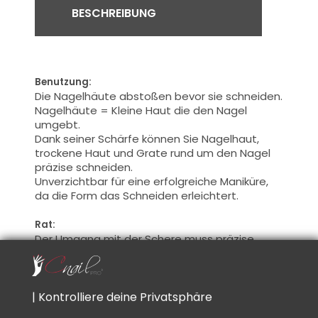
BESCHREIBUNG
Benutzung:
Die Nagelhäute abstoßen bevor sie schneiden.
Nagelhäute = Kleine Haut die den Nagel
umgebt.
Dank seiner Schärfe können Sie Nagelhaut,
trockene Haut und Grate rund um den Nagel
präzise schneiden.
Unverzichtbar für eine erfolgreiche Maniküre,
da die Form das Schneiden erleichtert.
Rat:
Der Umgang mit der Schere muss präzise
erfolgen, da es sonst zu Verletzungen des
Klienten kommen kann.
Dieses Werkzeug muss nach jedem Kunden
desinfiziert werden.
| Kontrolliere deine Privatsphäre
Am Ende Ihrer Maniküre empfiehlt sich ein