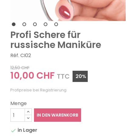
Profi Schere für
russische Maniküre
Réf. CI02
12,50 CHF
10,00 CHF
TTC
20%
Profipreise bei Registrierung
Menge
IN DEN WARENKORB
in Lager
