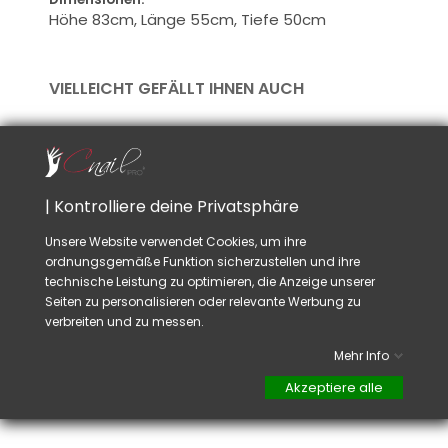
Höhe 83cm, Länge 55cm, Tiefe 50cm
VIELLEICHT GEFÄLLT IHNEN AUCH
| Kontrolliere deine Privatsphäre
Unsere Website verwendet Cookies, um ihre
ordnungsgemäße Funktion sicherzustellen und ihre
technische Leistung zu optimieren, die Anzeige unserer
Pediküre-
Maniküretisch
Seiten zu personalisieren oder relevante Werbung zu
Sessel
Luxus Pro
verbreiten und zu messen.
Weiss
Preis
479,00 CHF
Preis
790,00 CHF
TTC
Mehr Info
TTC
Akzeptiere alle