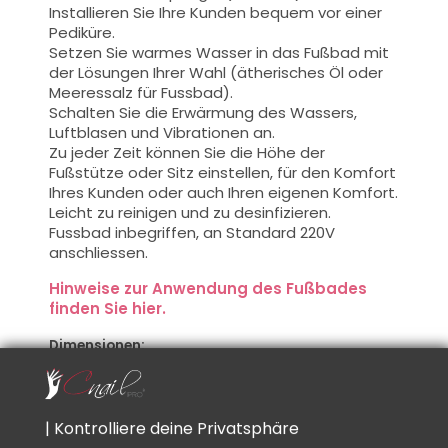
Installieren Sie
Ihre Kunden
bequem
vor einer
Pediküre.
Setzen Sie
warmes Wasser
in das
Fußbad
mit
der Lösungen
Ihrer Wahl
(ätherisches Öl
oder
Meeressalz für Fussbad
).
Schalten Sie die
Erwärmung des Wassers
,
Luftblasen
und Vibrationen an.
Zu jeder Zeit
können Sie die
Höhe der
Fußstütze
oder
Sitz einstellen, für den
Komfort
Ihres
Kunden oder auch
Ihren eigenen Komfort.
Leicht zu reinigen und
zu desinfizieren.
Fussbad inbegriffen, an Standard 220V
anschliessen.
Hinweise zur Anwendung des Fußbades
finden Sie hier.
Dimensionen:
Höhe 125cm, Länge 98cm, Tiefe 66cm
Lieferung per LKW mit Porto 85.- (nur Schweiz)
Garantiert 2 Jahre auf die elektrische Geräte.
| Kontrolliere deine Privatsphäre
erstes Jahr = Vollgarantie