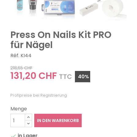
Press On Nails Kit PRO
für Nägel
Réf. KI44
218,65 CHF
131,20 CHF
TTC
40%
Profipreise bei Registrierung
Menge
IN DEN WARENKORB
in Lager
