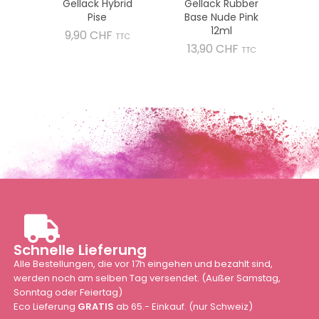
Gellack Hybrid
Gellack Rubber
Pise
Base Nude Pink
12ml
Preis
9,90 CHF
TTC
Preis
13,90 CHF
TTC
Schnelle Lieferung
Alle Bestellungen, die vor 17h eingehen und bezahlt sind,
werden noch am selben Tag versendet. (Außer Samstag,
Sonntag oder Feiertag)
Eco Lieferung
GRATIS
ab 65.- Einkauf. (nur Schweiz)