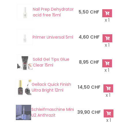
Nail Prep Dehydrator
5,50 CHF
acid free 15ml
x 1
4,60 CHF
Primer Universal 5ml
x 1
Solid Gel Tips Glue
8,95 CHF
Clear 15ml
x 1
Gellack Quick Finish
14,50 CHF
Ultra Bright 12ml
x 1
Schleifmaschine Mini
39,90 CHF
U2 Anthrazit
x 1