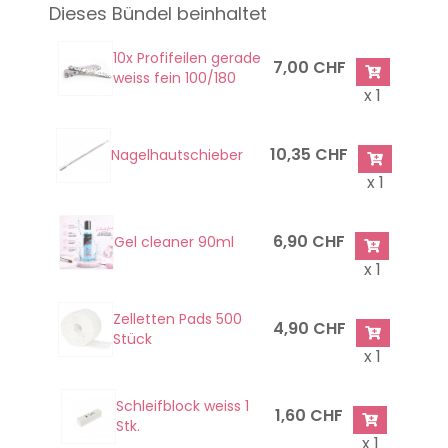
Dieses Bündel beinhaltet
10x Profifeilen gerade
7,00 CHF
weiss fein 100/180
x 1
10,35 CHF
Nagelhautschieber
x 1
6,90 CHF
Gel cleaner 90ml
x 1
Zelletten Pads 500
4,90 CHF
Stück
x 1
Schleifblock weiss 1
1,60 CHF
Stk.
x 1