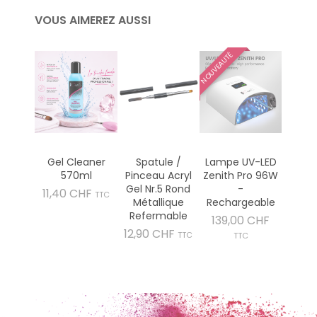
VOUS AIMEREZ AUSSI
NOUVEAUTÉ
Gel Cleaner
Spatule /
Lampe UV-LED
570ml
Pinceau Acryl
Zenith Pro 96W
Gel Nr.5 Rond
-
Prix
11,40 CHF
TTC
Métallique
Rechargeable
Refermable
Prix
139,00 CHF
Prix
12,90 CHF
TTC
TTC