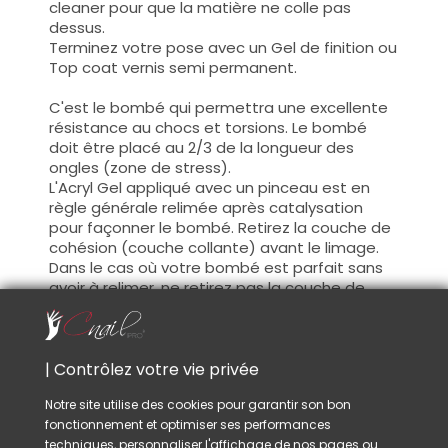
cleaner pour que la matière ne colle pas
dessus.
Terminez votre pose avec un Gel de finition ou
Top coat vernis semi permanent.
C'est le bombé qui permettra une excellente
résistance au chocs et torsions. Le bombé
doit être placé au 2/3 de la longueur des
ongles (zone de stress).
L'Acryl Gel appliqué avec un pinceau est en
règle générale relimée après catalysation
pour façonner le bombé. Retirez la couche de
cohésion (couche collante) avant le limage.
Dans le cas où votre bombé est parfait sans
avoir à relimer, ne retirez pas la couche de
cohésion car elle est utile à l'adhésion entre
les différentes couches de Gel.
La couleur pleine (sur tout l'ongle) se fait
| Contrôlez votre vie privée
généralement sur les bombés (si vos bombés
Notre site utilise des cookies pour garantir son bon
n'ont pas eu besoin de limage, ne retirez pas
fonctionnement et optimiser ses performances
la couche de cohésion).
techniques, personnaliser l'affichage de nos pages ou