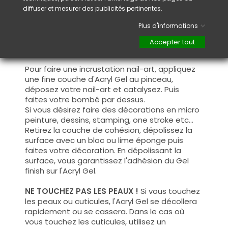
La French s'applique soit dans le popits soit sur
diffuser et mesurer des publicités pertinentes.
le bord libre de l'ongle de la même manière
Plus d'informations
que les autres Acryl Gel. Continuez votre
bombé côté bord libre avec la couleur de
Accepter tout
votre choix pour créer votre french.
Pour faire une incrustation nail-art, appliquez
une fine couche d'Acryl Gel au pinceau,
déposez votre nail-art et catalysez. Puis
faites votre bombé par dessus.
Si vous désirez faire des décorations en micro
peinture, dessins, stamping, one stroke etc...
Retirez la couche de cohésion, dépolissez la
surface avec un bloc ou lime éponge puis
faites votre décoration. En dépolissant la
surface, vous garantissez l'adhésion du Gel
finish sur l'Acryl Gel.
NE TOUCHEZ PAS LES PEAUX !
Si vous touchez
les peaux ou cuticules, l'Acryl Gel se décollera
rapidement ou se cassera. Dans le cas où
vous touchez les cuticules, utilisez un